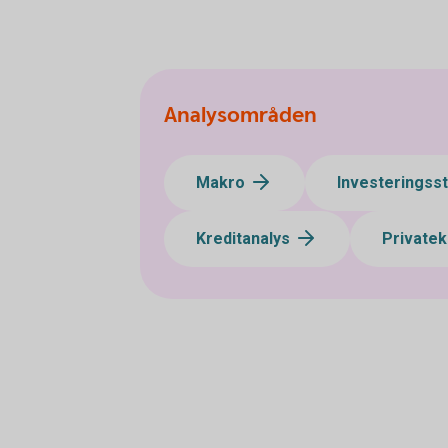
Analysområden
Makro
Investeringss
Kreditanalys
Private