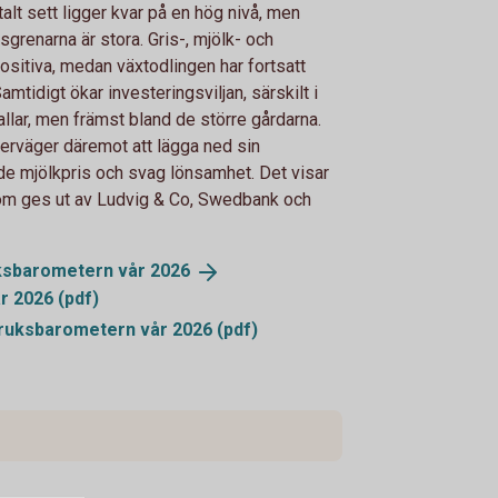
lt sett ligger kvar på en hög nivå, men
grenarna är stora. Gris-, mjölk- och
sitiva, medan växtodlingen har fortsatt
tidigt ökar investeringsviljan, särskilt i
llar, men främst bland de större gårdarna.
erväger däremot att lägga ned sin
de mjölkpris och svag lönsamhet. Det visar
m ges ut av Ludvig & Co, Swedbank och
ksbarometern vår
2026
 2026 (pdf)
uksbarometern vår 2026 (pdf)