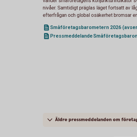
vänder småföretagens konjunkturindikator s
nivåer. Samtidigt präglas läget fortsatt av lå
efterfrågan och global osäkerhet bromsar e
Småföretagsbarometern 2026 (avser h
Pressmeddelande Småföretagsbarom
Äldre pressmeddelanden om företa