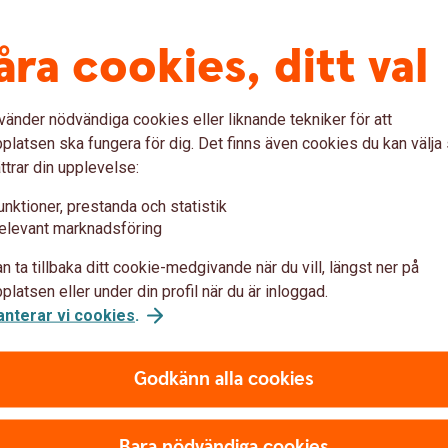
åra cookies, ditt val
 som påverkar din och företage
sion, finansiering, försäkringar och sparande för
vänder nödvändiga cookies eller liknande tekniker för att
latsen ska fungera för dig. Det finns även cookies du kan välj
ttrar din upplevelse:
unktioner, prestanda och statistik
elevant marknadsföring
n ta tillbaka ditt cookie-medgivande när du vill, längst ner på
latsen eller under din profil när du är inloggad.
orter
anterar vi cookies
.
Godkänn alla cookies
Lantbruks­barom
är en viktig, tidig och
Två gånger per år, på våren
Bara nödvändiga cookies