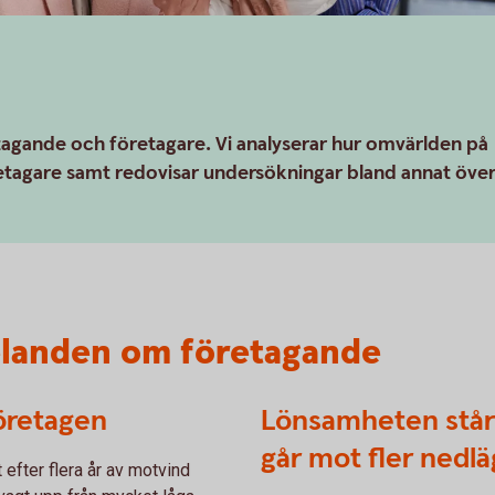
etagande och företagare. Vi analyserar hur omvärlden på
retagare samt redovisar undersökningar bland annat öve
elanden om företagande
företagen
Lönsamheten står
går mot fler nedl
efter flera år av motvind