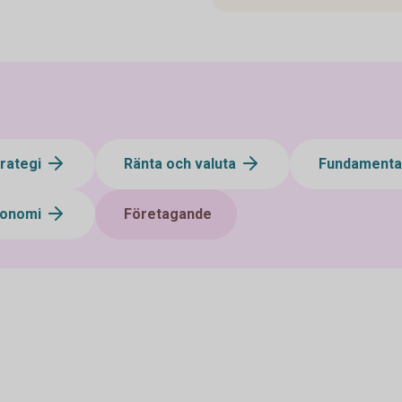
trategi
Ränta och valuta
Fundamental
konomi
Företagande