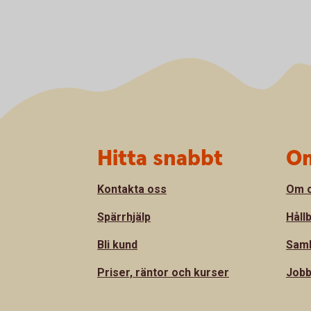
Sidfot
Hitta snabbt
Om
Kontakta oss
Om 
Spärrhjälp
Håll
Bli kund
Sam
Priser, räntor och kurser
Jobb