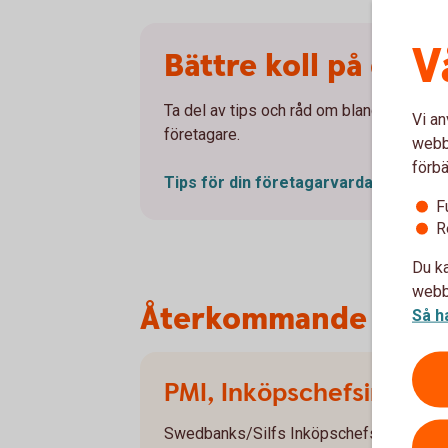
V
Bättre koll på det
Ta del av tips och råd om bland annat pen
Vi an
företagare.
webbp
förbä
Tips för din
företagarvardag
F
R
Du ka
webbp
Återkommande rapp
Så h
PMI, Inköpschefsindex
Swedbanks/Silfs Inköpschefsindex (PMI) 