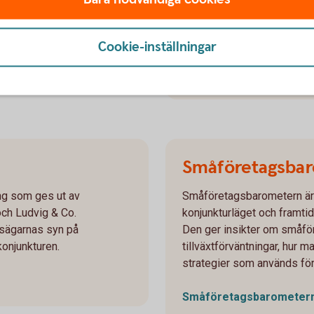
 ekonomi. Presenteras
lantbrukare om deras syn p
framtidstro. Allt samlas i
sedan 1987.
Cookie-inställningar
Lantbruksbarometern
Småföretags­ba
ng som ges ut av
Småföretagsbarometern är 
ch Ludvig & Co.
konjunkturläget och framtid
sägarnas syn på
Den ger insikter om småfö
konjunkturen.
tillväxtförväntningar, hur 
strategier som används för 
Småföretags­barometer