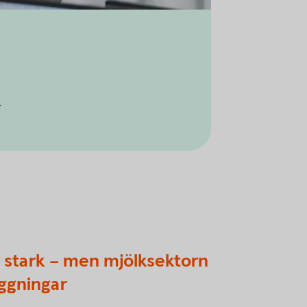
r
 stark – men mjölksektorn
äggningar