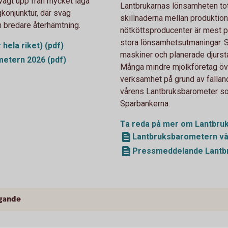
vagt upp från mycket låga
Lantbrukarnas lönsamheten tota
gkonjunktur, där svag
skillnaderna mellan produktions
n bredare återhämtning.
nötköttsproducenter är mest po
stora lönsamhetsutmaningar. Sam
ela riket) (pdf)
maskiner och planerade djursta
etern 2026 (pdf)
Många mindre mjölkföretag öv
verksamhet på grund av fallan
vårens Lantbruksbarometer so
Sparbankerna.
Ta reda på mer om Lantbru
Lantbruksbarometern vår
Pressmeddelande Lantbr
gande