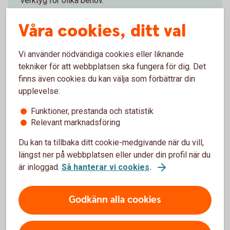
verktyg för olika behov.
Våra cookies, ditt val
Likviditetsplanering
Vi använder nödvändiga cookies eller liknande
tekniker för att webbplatsen ska fungera för dig. Det
finns även cookies du kan välja som förbättrar din
Företagsekonomen tipsar om
upplevelse:
hur du stärker kontinuiteten
Funktioner, prestanda och statistik
Relevant marknadsföring
Stresstesta företaget
Du kan ta tillbaka ditt cookie-medgivande när du vill,
längst ner på webbplatsen eller under din profil när du
Vad händer vid störningar och avbrott? Vad gör
är inloggad.
Så hanterar vi cookies
.
ni om medarbetarna inte kan ta sig till
jobbet, drivmedlen tar slut, om IT-systemen
slås ut av cyberattacker eller elen försvinner?
Godkänn alla cookies
Se över försörjningskedjor och
underleverantörer