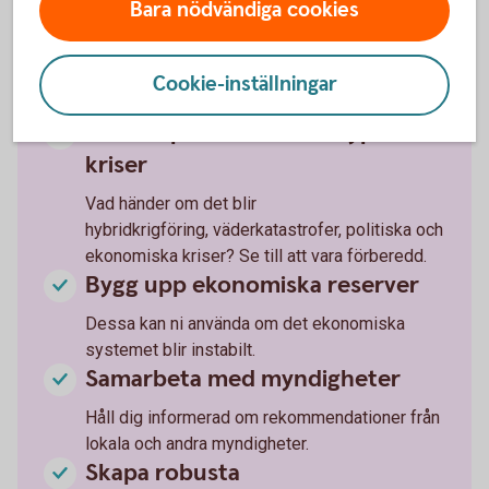
Bara nödvändiga cookies
Vilka varor och tjänster är kritiska för
verksamheten och vilka alternativa lösningar
finns? Skaffa lager av kritiska varor och
Cookie-inställningar
material.
Gör krisplaner för olika typer av
kriser
Vad händer om det blir
hybridkrigföring, väderkatastrofer, politiska och
ekonomiska kriser? Se till att vara förberedd.
Bygg upp ekonomiska reserver
Dessa kan ni använda om det ekonomiska
systemet blir instabilt.
Samarbeta med myndigheter
Håll dig informerad om rekommendationer från
lokala och andra myndigheter.
Skapa robusta