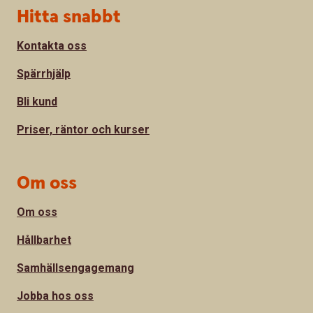
Sidfot
Hitta snabbt
Kontakta oss
Spärrhjälp
Bli kund
Priser, räntor och kurser
Om oss
Om oss
Hållbarhet
Samhällsengagemang
Jobba hos oss