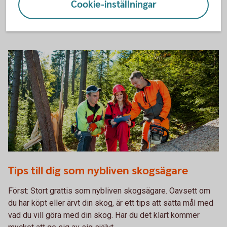
Cookie-inställningar
Täckdikning – en nyckel till ökad
matproduktion
493744040
Tips till dig som nybliven skogsägare
Först: Stort grattis som nybliven skogsägare. Oavsett om
du har köpt eller ärvt din skog, är ett tips att sätta mål med
vad du vill göra med din skog. Har du det klart kommer