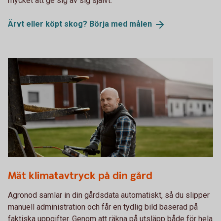
mycket att ge sig av sig självt.
Ärvt eller köpt skog? Börja med
målen
Male farmer working on something
Mät klimatavtryck på din gård
Agronod samlar in din gårdsdata automatiskt, så du slipper
manuell administration och får en tydlig bild baserad på
faktiska uppgifter. Genom att räkna på utsläpp både för hela