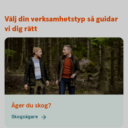
Välj din verksamhetstyp så guidar
vi dig rätt
Äger du skog?
Skogsägare