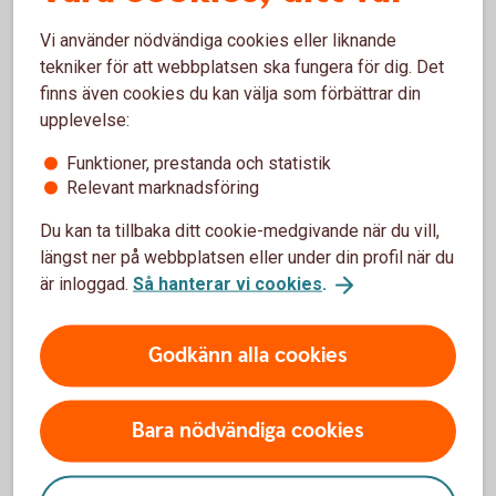
Tips och inspiration för dig som
Vi använder nödvändiga cookies eller liknande
tekniker för att webbplatsen ska fungera för dig. Det
skog- och lantbrukare
finns även cookies du kan välja som förbättrar din
upplevelse:
Funktioner, prestanda och statistik
Relevant marknadsföring
Du kan ta tillbaka ditt cookie-medgivande när du vill,
längst ner på webbplatsen eller under din profil när du
är inloggad.
Så hanterar vi cookies
.
Godkänn alla cookies
Farmer getting into a tractor.
Täckdikning
Rätt dränering kan ge jämnare skördar, bättre bärighet och
Bara nödvändiga cookies
starkare lönsamhet över tid. Läs mer om varför täckdikning
är en smart investering och hur vi kan hjälpa dig vidare.