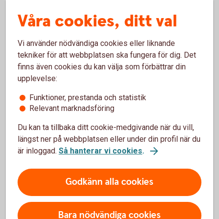
tystnadsplikt. Det innebär att ingen får någon
Våra cookies, ditt val
information om samtalet. Mer information om hur dina
personuppgifter behandlas av Falck Healthcare finns i
integritetspolicyn (falcksverige.se)
.
Vi använder nödvändiga cookies eller liknande
tekniker för att webbplatsen ska fungera för dig. Det
finns även cookies du kan välja som förbättrar din
upplevelse:
Funktioner, prestanda och statistik
Relevant marknadsföring
Tjänsten är
Du kan ta tillbaka ditt cookie-medgivande när du vill,
kostnadsfri
längst ner på webbplatsen eller under din profil när du
är inloggad.
Så hanterar vi cookies
.
Godkänn alla cookies
Bara nödvändiga cookies