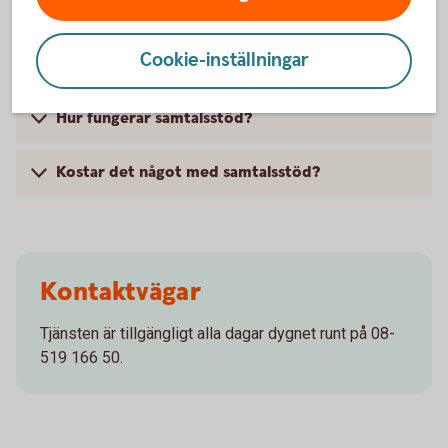
Vanliga frågor och svar
Cookie-inställningar
Vad är samtalsstöd?
Hur fungerar samtalsstöd?
Kostar det något med samtalsstöd?
Kontaktvägar
Tjänsten är tillgängligt alla dagar dygnet runt på 08-
519 166 50.