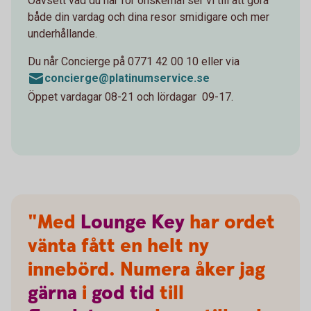
Oavsett vad du har för önskemål ser vi till att göra
både din vardag och dina resor smidigare och mer
underhållande.
Du når Concierge på 0771 42 00 10 eller via
concierge@platinumservice.se
Öppet vardagar 08-21 och lördagar 09-17.
"Med
Lounge
Key
har ordet
vänta fått en helt ny
innebörd. Numera åker jag
gärna
i
god
tid
till