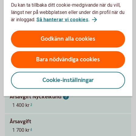
Du kan ta tillbaka ditt cookie-medgivande när du vill,
längst ner på webbplatsen eller under din profil när du
är inloggad.
Så hanterar vi cookies
.
Pris för Betal- och kreditkort Mastercard
Platinum
Godkänn alla cookies
Ränta
13,05 % (2025-10-01)
1
Bara nödvändiga cookies
Effektiv ränta
Cookie-inställningar
14,62 %
2
Årsavgift Nyckelkund
1 400 kr
3
Årsavgift
1 700 kr
4