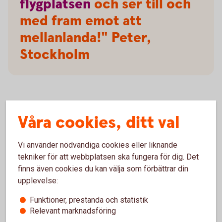
flygplatsen
och ser till och
med fram emot att
mellanlanda!" Peter,
Stockholm
Våra cookies, ditt val
Frågor och svar, samt villkor
Vi använder nödvändiga cookies eller liknande
Villkor
tekniker för att webbplatsen ska fungera för dig. Det
finns även cookies du kan välja som förbättrar din
Försäkringar och tjänster
upplevelse:
Funktioner, prestanda och statistik
Mer information om Mastercard Platinum
Relevant marknadsföring