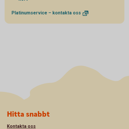
Platinumservice – kontakta
oss
Sidfot
Hitta snabbt
Kontakta oss