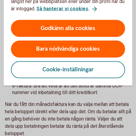
längst ner på webbplatsen eller under din profil när du
är inloggad.
Så hanterar vi cookies
.
Månadsfaktura ger dig koll
Godkänn alla cookies
När du betalar med ditt kreditkort får du alla dina inköp
Bara nödvändiga cookies
och uttag samlade på en månadsfaktura. Detta hjälper
dig få bra koll på dina utgifter.
Du har upp till 55 dagars räntefri kredit. Exakt hur många
Cookie-inställningar
dagar beror på när i månaden du använde kortet.
Det enklaste sättet att få din månadsfaktura är som en
e-faktura. Bra att veta är att det alltid är samma OCR-
nummer vid inbetalning till ditt kreditkort.
När du fått din månadsfaktura kan du välja mellan att betala
hela beloppet direkt eller dela upp det. Om du betalar allt på
en gång behöver du inte betala någon ränta. Väljer du att
dela upp betalningen betalar du ränta på det återstående
beloppet.