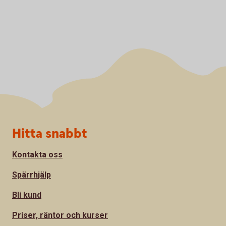
Sidfot
Hitta snabbt
Kontakta oss
Spärrhjälp
Bli kund
Priser, räntor och kurser