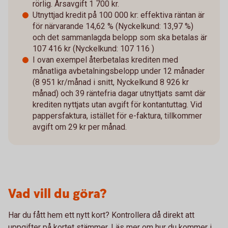
rörlig. Årsavgift 1 700 kr.
Utnyttjad kredit på 100 000 kr: effektiva räntan är
för närvarande 14,62 % (Nyckelkund: 13,97 %)
och det sammanlagda belopp som ska betalas är
107 416 kr (Nyckelkund: 107 116 )
I ovan exempel återbetalas krediten med
månatliga avbetalningsbelopp under 12 månader
(8 951 kr/månad i snitt, Nyckelkund 8 926 kr
månad) och 39 räntefria dagar utnyttjats samt där
krediten nyttjats utan avgift för kontantuttag. Vid
pappersfaktura, istället för e-faktura, tillkommer
avgift om 29 kr per månad.
Vad vill du göra?
Har du fått hem ett nytt kort? Kontrollera då direkt att
uppgifter på kortet stämmer. Läs mer om hur du kommer i