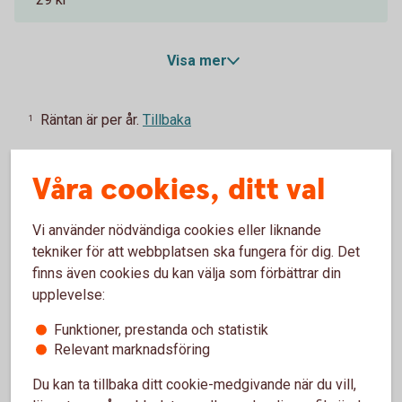
Visa mer
Räntan är per år.
Tillbaka
1
Effektiv ränta vid 100 000 kr.
Tillbaka
2
Våra cookies, ditt val
För kunder som inte redan har reducerad
Tillbaka
3
årsavgift på ett betal- och kreditkort.
Vi använder nödvändiga cookies eller liknande
tekniker för att webbplatsen ska fungera för dig. Det
finns även cookies du kan välja som förbättrar din
Ordinarie årsavgift.
Tillbaka
4
upplevelse:
Funktioner, prestanda och statistik
Entercard Group AB är kreditgivare av betal- och
Relevant marknadsföring
kreditkortet ovan. Swedbank AB och sparbankerna
samarbetar med Entercard Group AB och är
Du kan ta tillbaka ditt cookie-medgivande när du vill,
kreditförmedlare avseende betal- och kreditkorten.