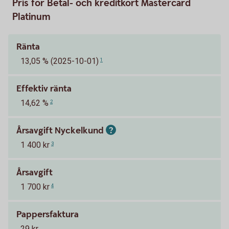
Pris för Betal- och kreditkort Mastercard
Platinum
Ränta
13,05 % (2025-10-01)
1
Effektiv ränta
14,62 %
2
Årsavgift Nyckelkund
1 400 kr
3
Årsavgift
1 700 kr
4
Pappersfaktura
29 kr