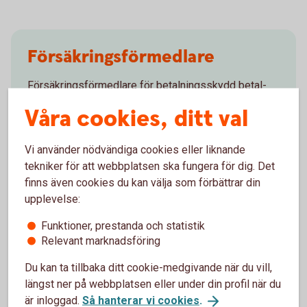
Försäkringsförmedlare
Försäkringsförmedlare för betalningsskydd betal-
och kreditkort är WTW.
Våra cookies, ditt val
Försäkringsförmedlare
(wtwco.com)
Vi använder nödvändiga cookies eller liknande
tekniker för att webbplatsen ska fungera för dig. Det
finns även cookies du kan välja som förbättrar din
upplevelse:
Funktioner, prestanda och statistik
Försäkringar på ditt kort
Relevant marknadsföring
Du kan ta tillbaka ditt cookie-medgivande när du vill,
Jämför kortförsäkringar
längst ner på webbplatsen eller under din profil när du
är inloggad.
Så hanterar vi cookies
.