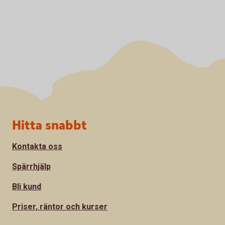
Sidfot
Hitta snabbt
Kontakta oss
Spärrhjälp
Bli kund
Priser, räntor och kurser