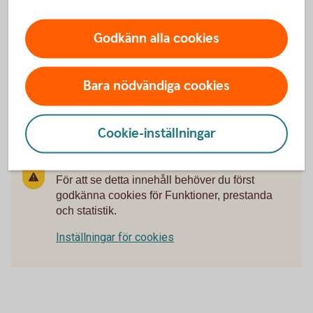
Mastercard reseförsäkring
Godkänn alla cookies
Köpförsäkringar
Betalningsskydd betal- och kreditkort
Bara nödvändiga cookies
Cookie-inställningar
För att se detta innehåll behöver du först
godkänna cookies för Funktioner, prestanda
och statistik.
Inställningar för cookies