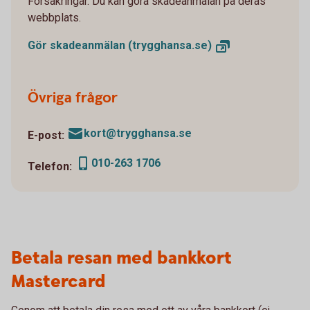
Försäkringar. Du kan göra skadeanmälan på deras
webbplats.
Gör skadeanmälan
(trygghansa.se)
Övriga frågor
kort@trygghansa.se
E-post:
010-263 1706
Telefon:
Betala resan med bankkort
Mastercard