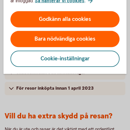
är inloggad.
Så hanterar vi cookies
.
Kompletterande kortförsäkring – Bankkort
Godkänn alla cookies
Mastercard
För vem gäller försäkringen? – Bankkort
Bara nödvändiga cookies
Mastercard
Villkor – Bankkort Mastercard
Cookie-inställningar
Skadeanmälan och kontaktvägar
För resor inköpta innan 1 april 2023
Vill du ha extra skydd på resan?
När du är ute och reser är det viktigt med ett ordentligt