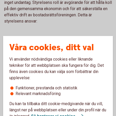
inget undantag. Styrelsens roll är avgörande för att hålla koll
på den gemensamma ekonomin och för att säkerställa en
effektiv drift av bostadsrättsföreningen. Detta är
styrelsens ansvar:
Våra cookies, ditt val
Att sköta föreningens ekonomi, administration
och att betala gemensamma utgifter.
Vi använder nödvändiga cookies eller liknande
Att underhålla fastigheten och på så sätt
tekniker för att webbplatsen ska fungera för dig. Det
bevara byggnadens skick och värde över tid.
finns även cookies du kan välja som förbättrar din
Att besluta om medlemskap, hyresavtal och
upplevelse:
renoveringar.
Funktioner, prestanda och statistik
Att upprätthålla stadgar och att se till att
Relevant marknadsföring
föreningen följer lagar.
Du kan ta tillbaka ditt cookie-medgivande när du vill,
längst ner på webbplatsen eller under din profil när du
Att kommunicerar med myndigheter,