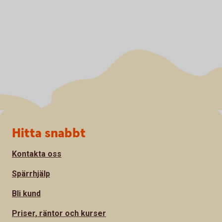
Sidfot
Hitta snabbt
Kontakta oss
Spärrhjälp
Bli kund
Priser, räntor och kurser