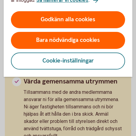
är inloggad.
Så hanterar vi cookies
.
entreprenörer och leverantörer samt att
informera medlemmarna.
Godkänn alla cookies
Gemensamt ansvar med andra
Bara nödvändiga cookies
medlemmar
Cookie-inställningar
Vårda gemensamma utrymmen
Tillsammans med de andra medlemmarna
ansvarar ni för alla gemensamma utrymmena.
Ni äger fastigheten tillsammans och ni bör
hjälpas åt att hålla den i bra skick. Anmäl
skador eller problem till styrelsen direkt och
använd tvättstuga, förråd och trädgård schysst
och ansvarsfullt.