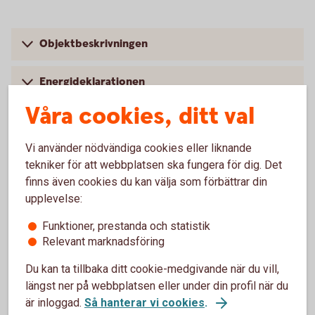
Objektbeskrivningen
Energideklarationen
Våra cookies, ditt val
Undersökningsplikt
Vi använder nödvändiga cookies eller liknande
Dolda fel
tekniker för att webbplatsen ska fungera för dig. Det
finns även cookies du kan välja som förbättrar din
upplevelse:
Att hålla koll på när du köper
Funktioner, prestanda och statistik
Relevant marknadsföring
bostadsrätt
Du kan ta tillbaka ditt cookie-medgivande när du vill,
längst ner på webbplatsen eller under din profil när du
är inloggad.
Så hanterar vi cookies
.
Bostadsföreningens ekonomi