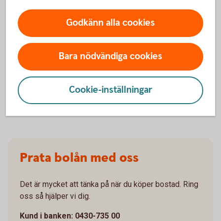
Godkänn alla cookies
För att se detta innehåll behöver du först
Bara nödvändiga cookies
godkänna cookies för Funktioner, prestanda
och statistik.
Cookie-inställningar
Inställningar för cookies
Prata bolån med oss
Det är mycket att tänka på när du köper bostad. Ring
oss så hjälper vi dig.
Kund i banken: 0430-735 00