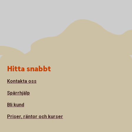
Sidfot
Hitta snabbt
Kontakta oss
Spärrhjälp
Bli kund
Priser, räntor och kurser