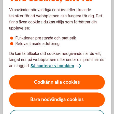
Vi använder nödvändiga cookies eller liknande
tekniker för att webbplatsen ska fungera för dig. Det
Arturo Arques
finns även cookies du kan välja som förbättrar din
Privatekonom
upplevelse:
Funktioner, prestanda och statistik
Relevant marknadsföring
Du kan ta tillbaka ditt cookie-medgivande när du vill,
För att se detta innehåll behöver du först
längst ner på webbplatsen eller under din profil när du
godkänna cookies för Funktioner, prestanda
är inloggad.
Så hanterar vi cookies
.
och statistik.
Inställningar för cookies
Godkänn alla cookies
Bara nödvändiga cookies
Ladda ner checklistan