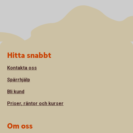
Sidfot
Hitta snabbt
Kontakta oss
Spärrhjälp
Bli kund
Priser, räntor och kurser
Om oss