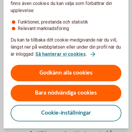
Pensionssparande och livet
finns även cookies du kan välja som förbättrar din
som pensionär
upplevelse:
Funktioner, prestanda och statistik
Tjänstepension
Relevant marknadsföring
Säkerställ att du har koll på din
Du kan ta tillbaka ditt cookie-medgivande när du vill,
tjänstepension och komplettera med eget
längst ner på webbplatsen eller under din profil när du
sparande om det behövs. Om du vill ändra
är inloggad.
Så hanterar vi cookies
.
vem som förvaltar din tjänstepension
behöver du göra det före årsskiftet. Annars
Godkänn alla cookies
går nästa års avsättningar till samma
förvaltare som i år.
Vill du få en bättre koll över din totala
Bara nödvändiga cookies
pension? Samla din tjänstepension hos
oss.
Cookie-inställningar
Avdragsrätt för individuellt
pensionssparande (IPS)