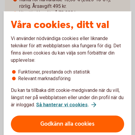
rörlig. Årsavgift 495 kr.
Utnyttjad kredit på 70 000 kr:
effektiva närvarande 12,93 % (Nyckelkund: 12,32
Våra cookies, ditt val
%) och det sammanlagda belopp som ska
betalas är 74 650 kr (Nyckelkund: 74 450 kr).
Vi använder nödvändiga cookies eller liknande
I ovan exempel återbetalas krediten med
tekniker för att webbplatsen ska fungera för dig. Det
månatliga avbetalningsbelopp under 12 månader
finns även cookies du kan välja som förbättrar din
(6 221 kr/månad i snitt, Nyckelkund 6 204 kr
månad) och 39 räntefria dagar utnyttjats samt där
upplevelse:
krediten nyttjats utan avgift för kontantuttag. Vid
Funktioner, prestanda och statistik
pappersfaktura, istället för e-faktura, tillkommer
Relevant marknadsföring
avgift om 29 kr per månad.
Du kan ta tillbaka ditt cookie-medgivande när du vill,
längst ner på webbplatsen eller under din profil när du
är inloggad.
Så hanterar vi cookies
.
Räkneexempel Betal- och
Godkänn alla cookies
kreditkort Mastercard