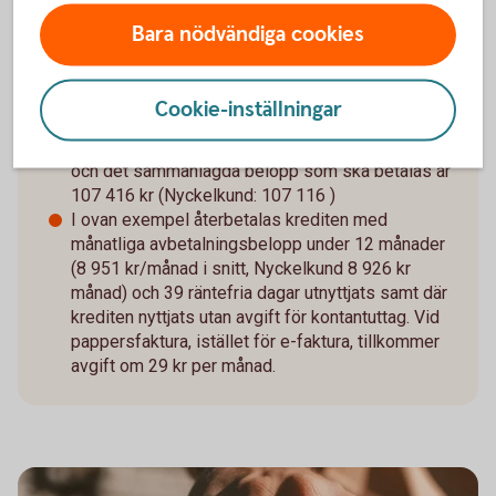
Platinum
Bara nödvändiga cookies
Ränta för närvarande 13,05 % (2025-10-01),
rörlig. Årsavgift 1 700 kr.
Cookie-inställningar
Utnyttjad kredit på 100 000 kr: effektiva räntan är
för närvarande 14,62 % (Nyckelkund: 13,97 %)
och det sammanlagda belopp som ska betalas är
107 416 kr (Nyckelkund: 107 116 )
I ovan exempel återbetalas krediten med
månatliga avbetalningsbelopp under 12 månader
(8 951 kr/månad i snitt, Nyckelkund 8 926 kr
månad) och 39 räntefria dagar utnyttjats samt där
krediten nyttjats utan avgift för kontantuttag. Vid
pappersfaktura, istället för e-faktura, tillkommer
avgift om 29 kr per månad.