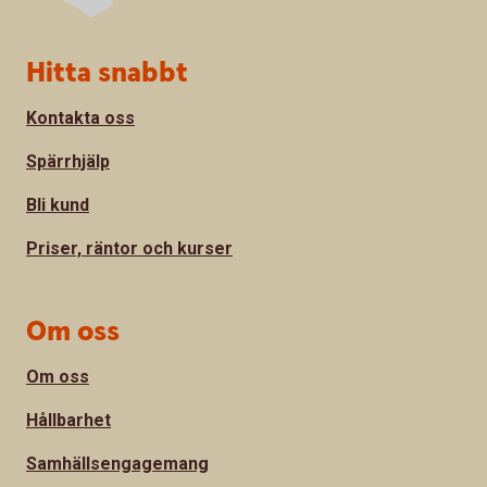
Sidfot
Hitta snabbt
Kontakta oss
Spärrhjälp
Bli kund
Priser, räntor och kurser
Om oss
Om oss
Hållbarhet
Samhällsengagemang