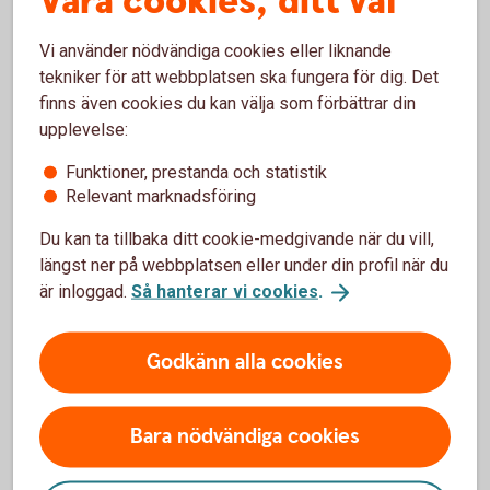
Våra cookies, ditt val
Förköpsinformation
Fond
Kapitalförsäkring
Vi använder nödvändiga cookies eller liknande
Fond
tekniker för att webbplatsen ska fungera för dig. Det
finns även cookies du kan välja som förbättrar din
Här finner du förköpsinformation
upplevelse:
för våra kapitalförsäkringar med
Funktioner, prestanda och statistik
sparande i fonder.
Relevant marknadsföring
Du kan ta tillbaka ditt cookie-medgivande när du vill,
För privatperson
längst ner på webbplatsen eller under din profil när du
är inloggad.
Så hanterar vi cookies
.
Förköpsinformation
Kapitalspar Fond,
privatperson (pdf)
Godkänn alla cookies
Förköpsinformation
Kapitalspar Barn (pdf)
Bara nödvändiga cookies
Förköpsinformation
Kapitalspar Pension,