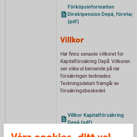
Förköpsinformation
Direktpension Depå, företag
(pdf)
Villkor
Här finns senaste villkoret för
Kapitalförsäkring Depå. Villkoren
ser olika ut beroende på när
försäkringen tecknades.
Teckningsdatum framgår av
försäkringsbeskedet.
Villkor Kapitalförsäkring
Depå (pdf)
Kapitalförsäkring