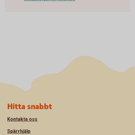
Sidfot
Hitta snabbt
Kontakta oss
Spärrhjälp