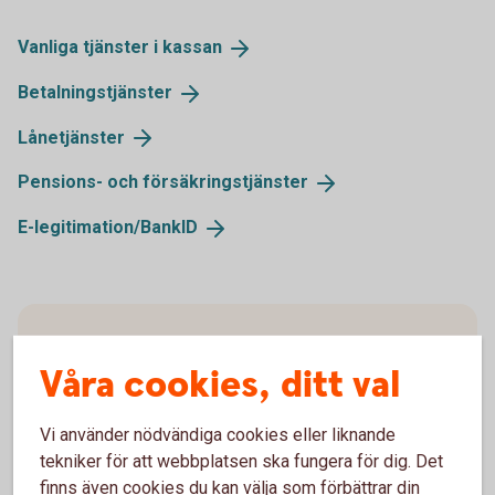
Vanliga tjänster i
kassan
Betalningstjänster
Lånetjänster
Pensions- och
försäkringstjänster
E-legitimation/
BankID
Företag – räntor, priser och
Våra cookies, ditt val
kurser
Räntor, kurser och priser för flera av våra tjänster
Vi använder nödvändiga cookies eller liknande
som riktar sig till företag, organisationer och
tekniker för att webbplatsen ska fungera för dig. Det
föreningar.
finns även cookies du kan välja som förbättrar din