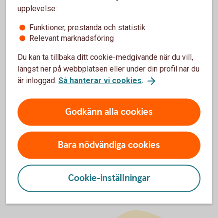
upplevelse:
Räntor, priser och
kurser
Funktioner, prestanda och statistik
Relevant marknadsföring
Du kan ta tillbaka ditt cookie-medgivande när du vill,
längst ner på webbplatsen eller under din profil när du
För att se detta innehåll behöver du först
är inloggad.
Så hanterar vi cookies
.
godkänna cookies för Funktioner, prestanda
och statistik.
Godkänn alla cookies
Inställningar för cookies
Bara nödvändiga cookies
Cookie-inställningar