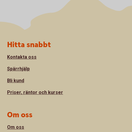
Sidfot
Hitta snabbt
Kontakta oss
Spärrhjälp
Bli kund
Priser, räntor och kurser
Om oss
Om oss