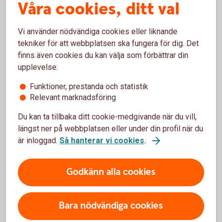
Våra cookies, ditt val
Nybörjare? Lär dig mer med vår aktieskola!
Vad är aktier?
Vi använder nödvändiga cookies eller liknande
Hur fungerar aktier?
tekniker för att webbplatsen ska fungera för dig. Det
Hur kan du öka chansen att tjäna pengar på
aktier?
finns även cookies du kan välja som förbättrar din
upplevelse:
Med vår aktieskola blir det både roligare och enklare
att handla.
Funktioner, prestanda och statistik
Relevant marknadsföring
Swedbanks aktieskola
Du kan ta tillbaka ditt cookie-medgivande när du vill,
längst ner på webbplatsen eller under din profil när du
är inloggad.
Så hanterar vi cookies
.
Godkänn alla cookies
Aktiehandel – våra 5 bästa tips
Bara nödvändiga cookies
Förstå vad du köper