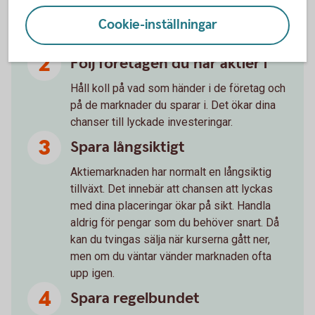
Läs på om företaget du ska köpa aktier i
Cookie-inställningar
innan du bestämmer dig.
Följ företagen du har aktier i
Håll koll på vad som händer i de företag och
på de marknader du sparar i. Det ökar dina
chanser till lyckade investeringar.
Spara långsiktigt
Aktiemarknaden har normalt en långsiktig
tillväxt. Det innebär att chansen att lyckas
med dina placeringar ökar på sikt. Handla
aldrig för pengar som du behöver snart. Då
kan du tvingas sälja när kurserna gått ner,
men om du väntar vänder marknaden ofta
upp igen.
Spara regelbundet