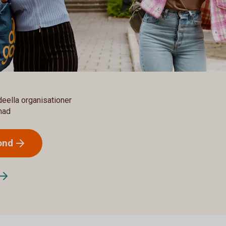
ideella organisationer
lnad
ond