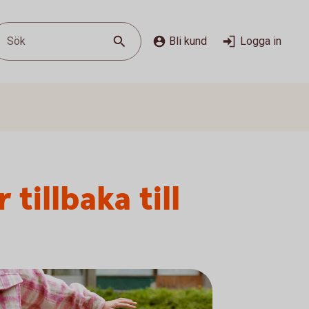
Sök
Bli kund
Logga in
illbaka till