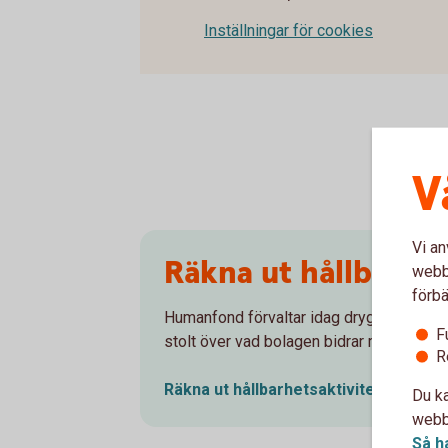
Inställningar för cookies
V
Vi an
Räkna ut hållbarhet
webbp
förbä
Humanfond förvaltar idag drygt 2,7 milja
F
stolt över vad bolagen bidrar med.
R
Räkna ut hållbarhetsaktiviteterna för
Du ka
webbp
Så h