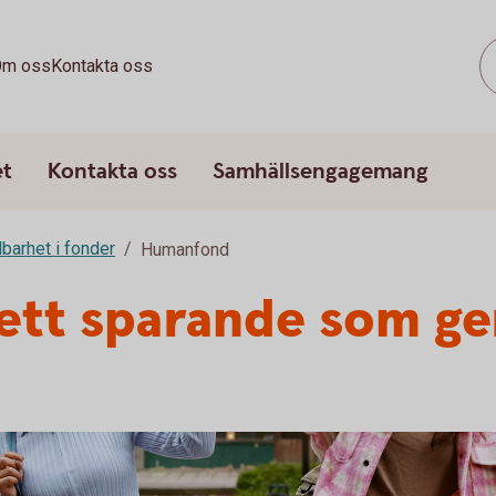
m oss
Kontakta oss
et
Kontakta oss
Samhällsengagemang
lbarhet i fonder
Humanfond
tt sparande som ger t