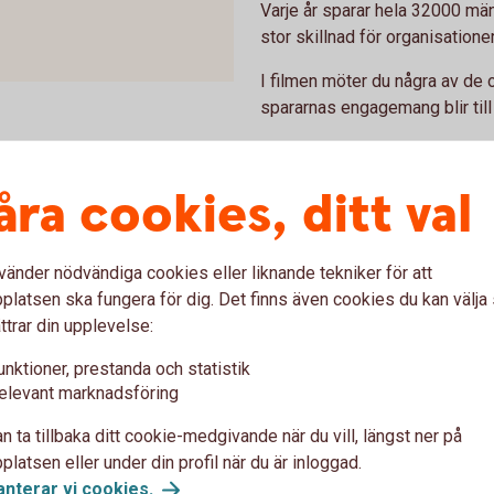
Varje år sparar hela 32000 mä
stor skillnad för organisatione
I filmen möter du några av de 
spararnas engagemang blir til
Tack till alla sparare som
skillnad.
åra cookies, ditt val
vänder nödvändiga cookies eller liknande tekniker för att
saktiviteterna för bolagen i f
latsen ska fungera för dig. Det finns även cookies du kan välj
ttrar din upplevelse:
rder kronor. Som sparare i fonden kan du vara
unktioner, prestanda och statistik
elevant marknadsföring
 bolagen i
fonden
n ta tillbaka ditt cookie-medgivande när du vill, längst ner på
latsen eller under din profil när du är inloggad.
anterar vi cookies
.