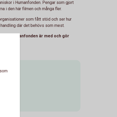
nniskor i Humanfonden. Pengar som gjort
rna i den här filmen och många fler.
organisationer som fått stöd och ser hur
l handling där det behövs som mest.
 genom Humanfonden är med och gör
onden
a som