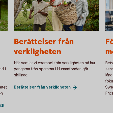
Family picking apples. Solar panels in the
113
Berättelser från
Fö
background
verkligheten
m
Här samlar vi exempel från verkligheten på hur
Bety
ad i
pengarna från spararna i Humanfonden gör
sena
skillnad.
lång
foku
atet
Berättelser från
verkligheten
Swed
n.
FN:s
ick