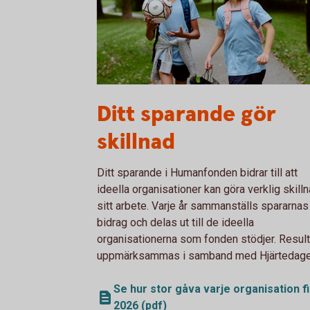
Two kids walking to soccer practice
Ditt sparande gör
skillnad
Ditt sparande i Humanfonden bidrar till att
ideella organisationer kan göra verklig skilln
sitt arbete. Varje år sammanställs spararnas
bidrag och delas ut till de ideella
organisationerna som fonden stödjer. Result
uppmärksammas i samband med Hjärtedage
Se hur stor gåva varje organisation f
2026 (pdf)