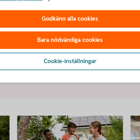
Godkänn alla cookies
mang blir verklig skillnad
s engagemang i Humanfonden på Hjärtedagen.
Bara nödvändiga cookies
r mycket pengar våra sparare skänkte under
verklig skillnad. Genom långsiktigt sparande
Cookie-inställningar
r för hälsa, barn och unga, miljö, mänskliga