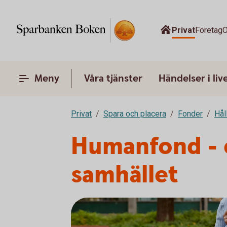
Privat
Företag
O
Meny
Våra tjänster
Händelser i liv
Privat
Spara och placera
Fonder
Hål
Humanfond - e
samhället