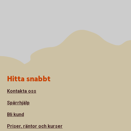
Sidfot
Hitta snabbt
Kontakta oss
Spärrhjälp
Bli kund
Priser, räntor och kurser