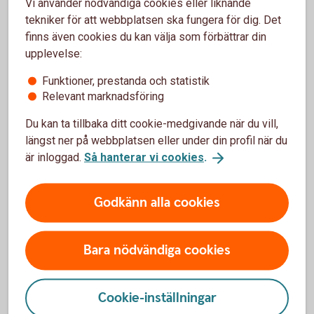
Vi använder nödvändiga cookies eller liknande
tekniker för att webbplatsen ska fungera för dig. Det
Barncancerfonden arbetar för att bekämpa
finns även cookies du kan välja som förbättrar din
barncancer och se till att drabbade och deras
upplevelse:
familjer får den vård och stöd de behöver.
Funktioner, prestanda och statistik
Barncancerfonden
Relevant marknadsföring
Du kan ta tillbaka ditt cookie-medgivande när du vill,
längst ner på webbplatsen eller under din profil när du
är inloggad.
Så hanterar vi cookies
.
SOS Barnbyar
Godkänn alla cookies
3 396 317 kr
Bara nödvändiga cookies
SOS Barnbyar arbetar med långsiktiga insatser för
att inte ett enda barn ska behöva växa upp ensamt.
SOS
Barnbyar
Cookie-inställningar