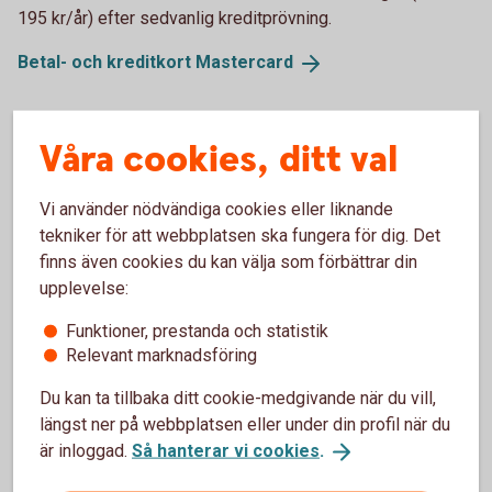
195 kr/år) efter sedvanlig kreditprövning.
Betal- och kreditkort
Mastercard
Extra förmån för dig som student
Våra cookies, ditt val
– tre månaders fri hemförsäkring
Vi använder nödvändiga cookies eller liknande
Som Nyckelkund Student får du tre månaders fri
tekniker för att webbplatsen ska fungera för dig. Det
hemförsäkring när du tecknar dig för minst ett årsavtal.
finns även cookies du kan välja som förbättrar din
Försäkringsgivare är Tre Kronor.
upplevelse:
Hemförsäkring - därför bör du teckna en (pdf)
Funktioner, prestanda och statistik
Hemförsäkring
Relevant marknadsföring
Du kan ta tillbaka ditt cookie-medgivande när du vill,
längst ner på webbplatsen eller under din profil när du
är inloggad.
Så hanterar vi cookies
.