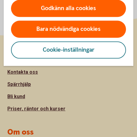
Godkänn alla cookies
Bara nödvändiga cookies
Cookie-inställningar
Sidfot
Hitta snabbt
Kontakta oss
Spärrhjälp
Bli kund
Priser, räntor och kurser
Om oss