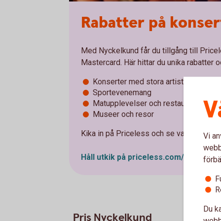
Rabatter på konser
Med Nyckelkund får du tillgång till Pri
Mastercard. Här hittar du unika rabatter
Konserter med stora artister
Sportevenemang
V
Matupplevelser och restauranger
Museer och resor
Kika in på Priceless och se vad som vänta
Vi an
webbp
Håll utkik på
priceless.com/swedban
förbä
F
R
Du ka
Pris Nyckelkund
webbp