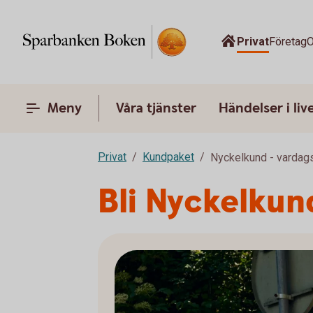
Privat
Företag
O
Meny
Våra tjänster
Händelser i liv
Privat
Kundpaket
Nyckelkund - vardag
Bli Nyckelkun