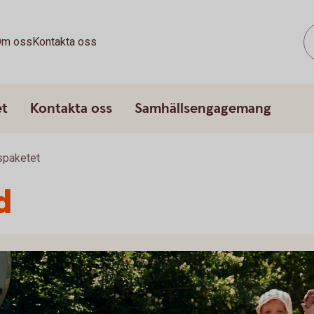
m oss
Kontakta oss
et
Kontakta oss
Samhällsengagemang
spaketet
d