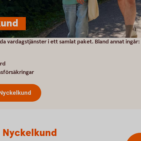
kund
a vardagstjänster i ett samlat paket. Bland annat ingår:
ard
nsförsäkringar
 Nyckelkund
ra Nyckelkund