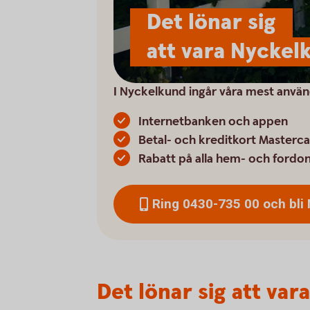
Det lönar sig
att vara Nyckel
I Nyckelkund ingår våra mest använd
Internetbanken och appen
Betal- och kreditkort Masterc
Rabatt på alla hem- och fordo
Ring 0430-735 00 och bli
Det lönar sig att va