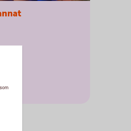
annat
a som