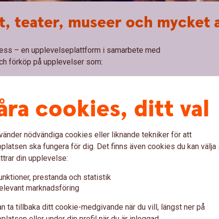
t, teater, museer och mycket 
celess – en upplevelseplattform i samarbete med
 och förköp på upplevelser som:
åra cookies, ditt val
r just nu.
vänder nödvändiga cookies eller liknande tekniker för att
latsen ska fungera för dig. Det finns även cookies du kan välj
k
ttrar din upplevelse:
unktioner, prestanda och statistik
elevant marknadsföring
n ta tillbaka ditt cookie-medgivande när du vill, längst ner på
latsen eller under din profil när du är inloggad.