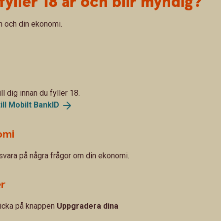
fyller 18 år och blir myndig?
n och din ekonomi.
l dig innan du fyller 18.
ll Mobilt
BankID
omi
 svara på några frågor om din ekonomi.
er
klicka på knappen
Uppgradera dina