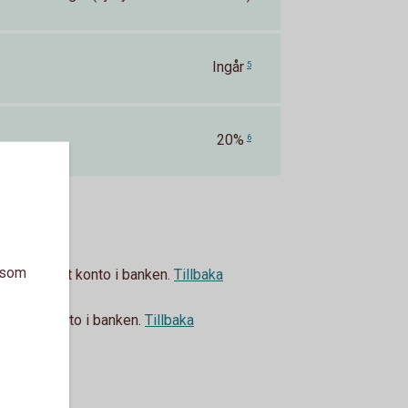
Ingår
5
20%
6
a som
tning på ett konto i banken.
Tillbaka
 på ett konto i banken.
Tillbaka