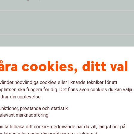
åra cookies, ditt val
Visa mer
vänder nödvändiga cookies eller liknande tekniker för att
latsen ska fungera för dig. Det finns även cookies du kan välj
år och/eller är student på högskola/universitet och får CSN-insät
ttrar din upplevelse:
år eller är student på högskola/universitet och får CSN-insättning
unktioner, prestanda och statistik
elevant marknadsföring
ntin, se nedan.
Tillbaka
n ta tillbaka ditt cookie-medgivande när du vill, längst ner på
latsen eller under din profil när du är inloggad.