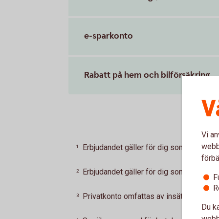
e-sparkonto
Rabatt på hem och bilförsäkring
V
Vi an
webbp
Erbjudandet gäller för dig som är 18-21 
1
förbä
Erbjudandet gäller för dig som är 18-21 
2
F
R
Privatkonto omfattas av insättningsgara
3
Du ka
webbp