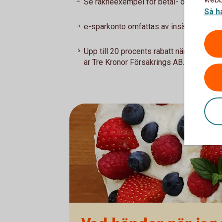
Se räkneexempel för betal- och kreditk
4
Så h
e-sparkonto omfattas av insättningsgara
5
Upp till 20 procents rabatt när du teckn
6
är Tre Kronor Försäkrings AB.