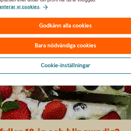
ort Mastercard nedan.
Tillbaka
anterar vi cookies
.
ntin, se nedan.
Tillbaka
Godkänn alla cookies
ar både bil- och hemförsäkring. Erbjudandet gäller vid tecknande 
Bara nödvändiga cookies
Cookie-inställningar