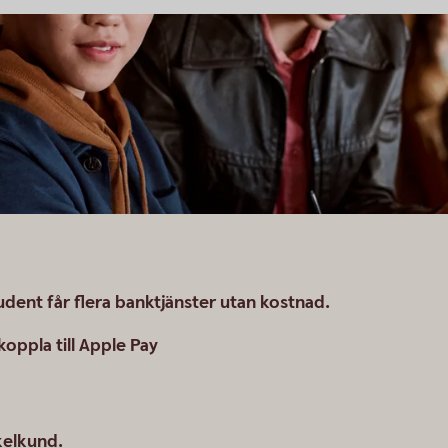
udent får flera banktjänster utan kostnad.
oppla till Apple Pay
ckelkund.