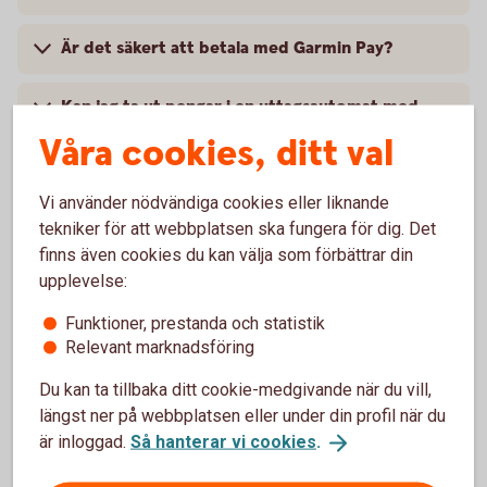
Är det säkert att betala med Garmin Pay?
Kan jag ta ut pengar i en uttagsautomat med
Garmin Pay?
Våra cookies, ditt val
Kan jag ta del av en butiks medlemsprogram när
Vi använder nödvändiga cookies eller liknande
jag handlar med Garmin Pay?
tekniker för att webbplatsen ska fungera för dig. Det
finns även cookies du kan välja som förbättrar din
Vad behöver jag göra om jag blivit av med min
upplevelse:
smartklocka?
Funktioner, prestanda och statistik
Relevant marknadsföring
Jag har fått ett nytt kort, vad gör jag?
Du kan ta tillbaka ditt cookie-medgivande när du vill,
Vart vänder jag mig vid problem?
längst ner på webbplatsen eller under din profil när du
är inloggad.
Så hanterar vi cookies
.