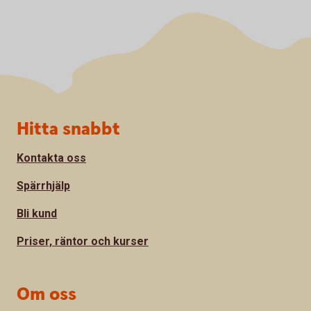
Sidfot
Hitta snabbt
Kontakta oss
Spärrhjälp
Bli kund
Priser, räntor och kurser
Om oss