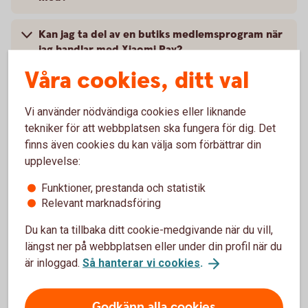
Kan jag ta del av en butiks medlemsprogram när
jag handlar med Xiaomi Pay?
Våra cookies, ditt val
Kan jag ta ut pengar i en uttagningsautomat med
min wearable från Xiaomi Pay?
Vi använder nödvändiga cookies eller liknande
tekniker för att webbplatsen ska fungera för dig. Det
Vad behöver jag göra om jag blivit av med min
finns även cookies du kan välja som förbättrar din
wearable?
upplevelse:
Funktioner, prestanda och statistik
Jag har fått ett nytt kort, vad gör jag?
Relevant marknadsföring
Vart vänder jag mig vid problem?
Du kan ta tillbaka ditt cookie-medgivande när du vill,
längst ner på webbplatsen eller under din profil när du
är inloggad.
Så hanterar vi cookies
.
Godkänn alla cookies