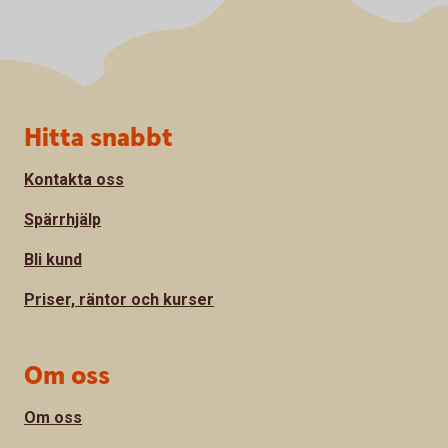
Sidfot
Hitta snabbt
Kontakta oss
Spärrhjälp
Bli kund
Priser, räntor och kurser
Om oss
Om oss