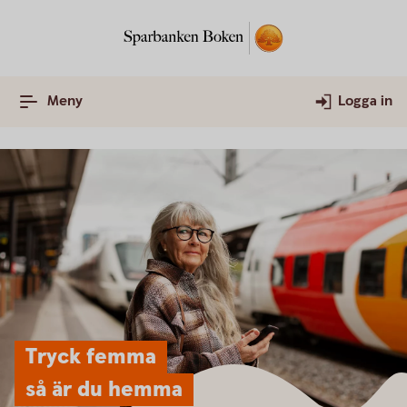
Meny
Logga in
Tryck femma
så är du hemma