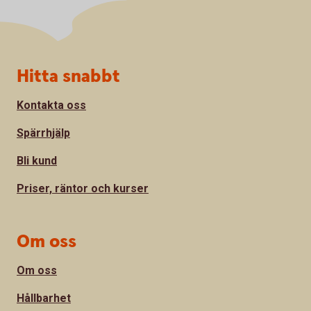
Sidfot
Hitta snabbt
Kontakta oss
Spärrhjälp
Bli kund
Priser, räntor och kurser
Om oss
Om oss
Hållbarhet