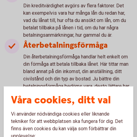
Din kreditvärdighet avgörs av flera faktorer. Det
kan exempelvis vara hur många lån du redan har,
vad du lånat till, hur ofta du ansökt om lån, om du
betalat tillbaka på lånen i tid, om du har några
betalningsanmärkningar, hur gammal du är.
Återbetalningsförmåga
Din återbetalningsförmåga handlar helt enkelt om
din förmåga att betala tillbaka lånet. Här tittar man
bland annat på din inkomst, din anställning, ditt
civilstånd och din typ av bostad. Ju bättre din
betalningsförmåga bedöms vara, desto lättare har
du att beviljas lån.
Våra cookies, ditt val
Kreditupplysning
Vi använder nödvändiga cookies eller liknande
För att kontrollera ovanstående och att du har
tekniker för att webbplatsen ska fungera för dig. Det
möjlighet att betala räntor och amorteringar på ditt
finns även cookies du kan välja som förbättrar din
lån måste långivaren ta en kreditupplysning. Det
upplevelse: