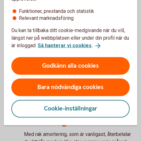
krävs för alla typer av lån.
Amortering
Funktioner, prestanda och statistik
Relevant marknadsföring
Ett lån måste förr eller senare betalas tillbaka. Om
du köper bostad beräknas din amortering utifrån
Du kan ta tillbaka ditt cookie-medgivande när du vill,
hur mycket du lånar i förhållande till vad bostaden
längst ner på webbplatsen eller under din profil när du
är värd och din inkomst.
är inloggad.
Så hanterar vi cookies
.
• Bolån över 70 procent av bostadens värde ska
Godkänn alla cookies
amorteras med minst 2 procent per år.
• Bolån över 50 procent till och med 70 procent av
bostadens värde ska amorteras med minst 1
Bara nödvändiga cookies
procent per år.
Två olika typer av
Cookie-inställningar
återbetalning; rak
amortering och annuitet
Med rak amortering, som är vanligast, återbetalar