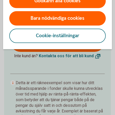
Förväntat sparbelopp om 10 år
Godkänn alla cookies
172 019 kr
Bara nödvändiga cookies
Insättningar från dig är 120 000 kr.
Förväntad
avkastning är +52 019 kr.
Cookie-inställningar
Logga in och börja månadsspara
Inte kund än?
Kontakta oss för att bli
kund
Detta är ett räkneexempel som visar hur ditt
månadssparande i fonder skulle kunna utvecklas
över tid med hjälp av ränta-på-ränta-effekten,
som betyder att du tjänar pengar både på de
pengar du själv satt in och dessutom på
avkastning du får varje år. Exemplet är baserat på