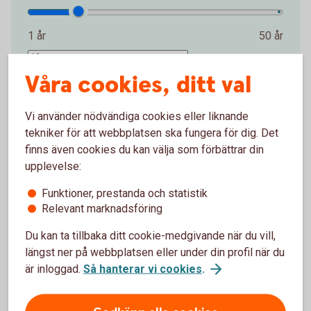
1 år
50 år
år
Våra cookies, ditt val
Startbelopp (kr)
Vi använder nödvändiga cookies eller liknande
tekniker för att webbplatsen ska fungera för dig. Det
0 kr
2 000 000 kr
finns även cookies du kan välja som förbättrar din
upplevelse:
kr
Funktioner, prestanda och statistik
Avkastning per år (%)
Relevant marknadsföring
Du kan ta tillbaka ditt cookie-medgivande när du vill,
0 %
15 %
längst ner på webbplatsen eller under din profil när du
är inloggad.
Så hanterar vi cookies
.
%