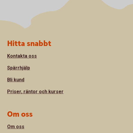
Sidfot
Hitta snabbt
Kontakta oss
Spärrhjälp
Bli kund
Priser, räntor och kurser
Om oss
Om oss