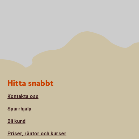
Sidfot
Hitta snabbt
Kontakta oss
Spärrhjälp
Bli kund
Priser, räntor och kurser