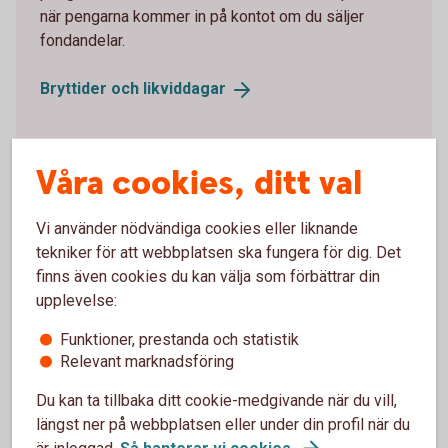
när pengarna kommer in på kontot om du säljer
fondandelar.
Bryttider och
likviddagar
Kursen på fonder – så sätts den
Våra cookies, ditt val
Vid fondhandel köper och säljer man alltid till okänd
Vi använder nödvändiga cookies eller liknande
kurs. Fondkursen, alltså priset på fonden, räknas ut
tekniker för att webbplatsen ska fungera för dig. Det
och sätts en gång per dag. Den påverkas av kursen
finns även cookies du kan välja som förbättrar din
på de värdepapper fonden innehåller, fondens
upplevelse:
avgifter och eventuella valutakursförändringar.
Funktioner, prestanda och statistik
NAV-kursen – kursen på
fonder
Relevant marknadsföring
Du kan ta tillbaka ditt cookie-medgivande när du vill,
längst ner på webbplatsen eller under din profil när du
är inloggad.
Så hanterar vi cookies
.