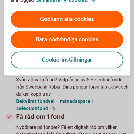
Tips när du ska välja fonder
Godkänn alla cookies
Välj bland 500 fonder
Bara nödvändiga cookies
Har du koll på fonder? Sök och välj bland närmare 500
fonder – både från Swedbank Robur och andra
fondbolag.
Cookie-inställningar
Månadsspara i valfri
fond
Välj bland 5 fonder
Svårt att välja fond? Välj någon av 5 Selectionfonder
från Swedbank Robur. Dina pengar förvaltas aktivt och
du kan koppla av.
Bekvämt fondval – månadsspara i
selectionfond
Få råd om 1 fond
Nybörjare på fonder? Få ett digitalt råd om vilken