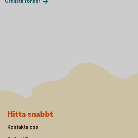
Ordlista
fonder
Sidfot
Hitta snabbt
Kontakta oss