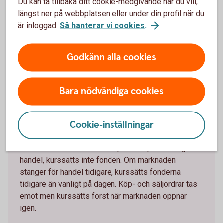
Men den exakta bryttiden kan variera mellan olika fonder
Du kan ta tillbaka ditt cookie-medgivande när du vill,
och fondbolag. Bryttiden för varje fond ser du under
längst ner på webbplatsen eller under din profil när du
rubriken handelsinfo när du klickar på en fond i fondlistan.
är inloggad.
Så hanterar vi cookies
.
Läs mer om bryttider och likviddagar.
Godkänn alla cookies
Likviddag och bryttid
fonder
Bara nödvändiga cookies
Begränsad kurssättning vid
Cookie-inställningar
helgdagar
När marknaden som fonden placerar på är stängd för
handel, kurssätts inte fonden. Om marknaden
stänger för handel tidigare, kurssätts fonderna
tidigare än vanligt på dagen. Köp- och säljordrar tas
emot men kurssätts först när marknaden öppnar
igen.