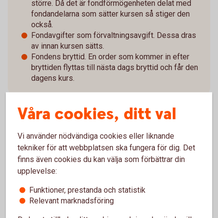
större. Då det är fondförmögenheten delat med
fondandelarna som sätter kursen så stiger den
också.
Fondavgifter som förvaltningsavgift. Dessa dras
av innan kursen sätts.
Fondens bryttid. En order som kommer in efter
bryttiden flyttas till nästa dags bryttid och får den
dagens kurs.
Våra cookies, ditt val
Vi använder nödvändiga cookies eller liknande
När uppdateras fonder och NAV-
tekniker för att webbplatsen ska fungera för dig. Det
kurs?
finns även cookies du kan välja som förbättrar din
upplevelse:
Bryttiden kan variera
Funktioner, prestanda och statistik
Relevant marknadsföring
Kursen sätts, som vi tidigare beskrivet, en gång per dag.