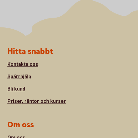
Sidfot
Hitta snabbt
Kontakta oss
Spärrhjälp
Bli kund
Priser, räntor och kurser
Om oss
Om oss