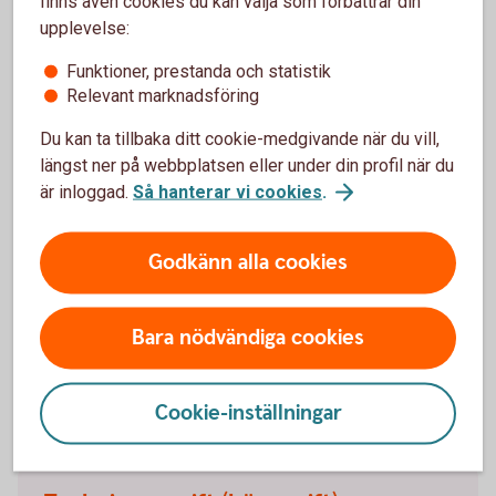
finns även cookies du kan välja som förbättrar din
teckningsavgift och eventuella resultatbaserade avgifter.
upplevelse:
Funktioner, prestanda och statistik
Relevant marknadsföring
Mer information
Du kan ta tillbaka ditt cookie-medgivande när du vill,
längst ner på webbplatsen eller under din profil när du
är inloggad.
Så hanterar vi cookies
.
Transaktionskostnader
Godkänn alla cookies
Transaktionskostnader, även kallat courtage, är
kostnader för att köpa och sälja innehaven i en fond.
Det är alltså kostnader som fondförvaltaren betalar
Bara nödvändiga cookies
för köp och försäljning av värdepapper i fonden.
Cookie-inställningar