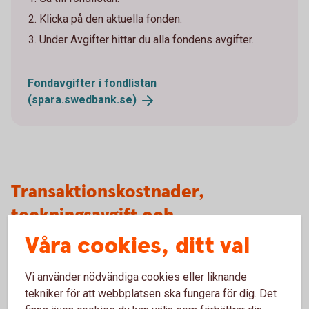
Klicka på den aktuella fonden.
Under Avgifter hittar du alla fondens avgifter.
Fondavgifter i fondlistan
(spara.swedbank.se)
Transaktionskostnader,
teckningsavgift och
resultatbaserad avgift
Våra cookies, ditt val
I vissa fonder tillkommer utöver den årliga avgiften,
Vi använder nödvändiga cookies eller liknande
inklusive förvaltningsavgiften, andra typer av avgifter. Det
tekniker för att webbplatsen ska fungera för dig. Det
kan till exempel gälla transaktionskostnader/courtage,