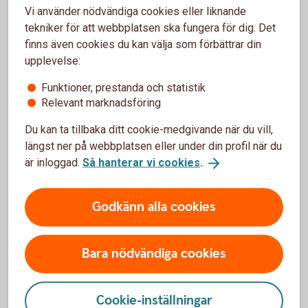
Du hittar alla fonderna, och aktuella kurser, i
Vi använder nödvändiga cookies eller liknande
Fondlistan.
tekniker för att webbplatsen ska fungera för dig. Det
finns även cookies du kan välja som förbättrar din
Fondlistan
upplevelse:
Swedbank Robur
(swedbankrobur.se)
Funktioner, prestanda och statistik
Relevant marknadsföring
Du kan ta tillbaka ditt cookie-medgivande när du vill,
längst ner på webbplatsen eller under din profil när du
är inloggad.
Så hanterar vi cookies
.
Tips!
Godkänn alla cookies
Bara nödvändiga cookies
Hur tänker en fondförvaltare?
Cookie-inställningar