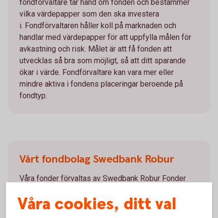
fondförvaltare tar hand om fonden och bestämmer
vilka värdepapper som den ska investera
i. Fondförvaltaren håller koll på marknaden och
handlar med värdepapper för att uppfylla målen för
avkastning och risk. Målet är att få fonden att
utvecklas så bra som möjligt, så att ditt sparande
ökar i värde. Fondförvaltare kan vara mer eller
mindre aktiva i fondens placeringar beroende på
fondtyp.
Vårt fondbolag Swedbank Robur
Våra fonder förvaltas av Swedbank Robur Fonder
AB, som är ett dotterbolag till Swedbank. Vi erbjuder
Våra cookies, ditt val
även fonder från andra fondförvaltare.