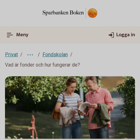
Meny
Logga in
Privat
Fondskolan
Vad är fonder och hur fungerar de?