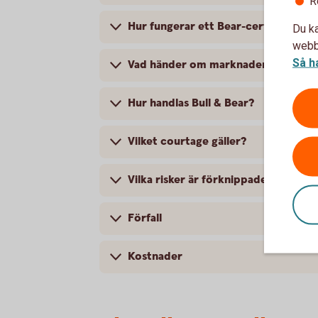
R
Hur fungerar ett Bear-certifikat?
Du ka
webbp
Så h
Vad händer om marknaden rör sig i 
Hur handlas Bull & Bear?
Vilket courtage gäller?
Vilka risker är förknippade med Bull
Förfall
Kostnader