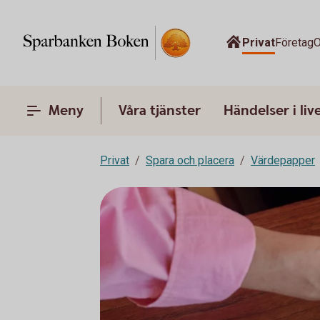
Privat
Företag
O
Meny
Våra tjänster
Händelser i liv
Privat
Spara och placera
Värdepapper