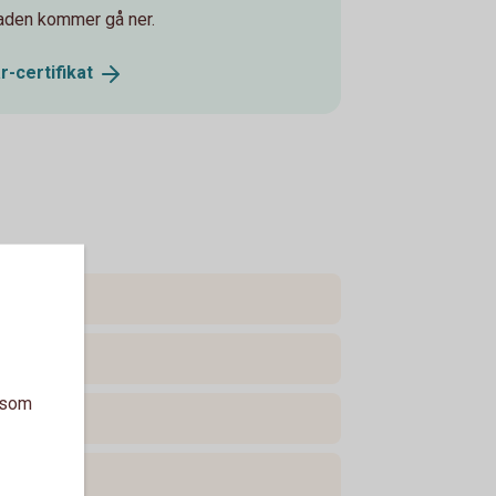
naden kommer gå ner.
r-certifikat
a som