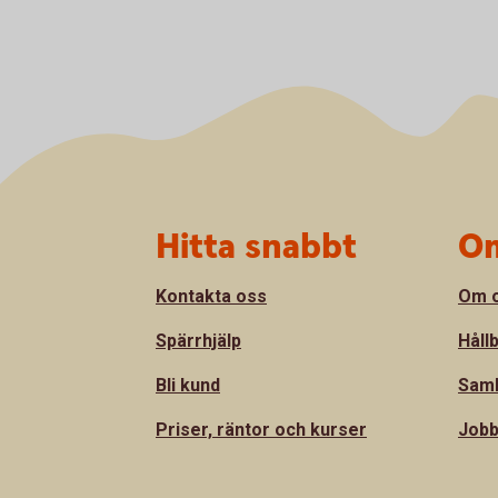
Sidfot
Hitta snabbt
Om
Kontakta oss
Om 
Spärrhjälp
Håll
Bli kund
Sam
Priser, räntor och kurser
Jobb