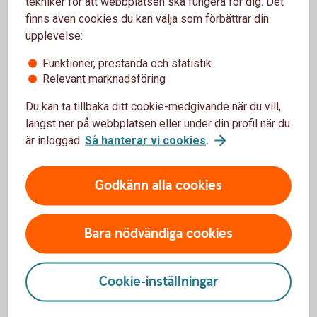
tekniker för att webbplatsen ska fungera för dig. Det
Handlar ert företag med värdepapper eller andra
finns även cookies du kan välja som förbättrar din
finansiella instrument?
upplevelse:
Registrera
LEI
Funktioner, prestanda och statistik
Relevant marknadsföring
Du kan ta tillbaka ditt cookie-medgivande när du vill,
längst ner på webbplatsen eller under din profil när du
är inloggad.
Så hanterar vi cookies
.
Optionsskola
Godkänn alla cookies
Lär dig mer om värdepapper.
Optionsskola
Bara nödvändiga cookies
Cookie-inställningar
Vanliga frågor och svar