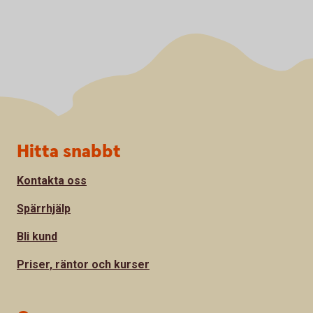
Sidfot
Hitta snabbt
Kontakta oss
Spärrhjälp
Bli kund
Priser, räntor och kurser