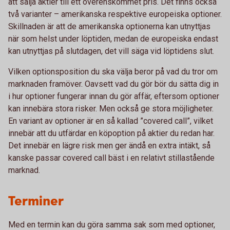
att sälja aktier till ett överenskommet pris. Det finns också
två varianter – amerikanska respektive europeiska optioner.
Skillnaden är att de amerikanska optionerna kan utnyttjas
när som helst under löptiden, medan de europeiska endast
kan utnyttjas på slutdagen, det vill säga vid löptidens slut.
Vilken optionsposition du ska välja beror på vad du tror om
marknaden framöver. Oavsett vad du gör bör du sätta dig in
i hur optioner fungerar innan du gör affär, eftersom optioner
kan innebära stora risker. Men också ge stora möjligheter.
En variant av optioner är en så kallad ”covered call”, vilket
innebär att du utfärdar en köpoption på aktier du redan har.
Det innebär en lägre risk men ger ändå en extra intäkt, så
kanske passar covered call bäst i en relativt stillastående
marknad.
Terminer
Med en termin kan du göra samma sak som med optioner,