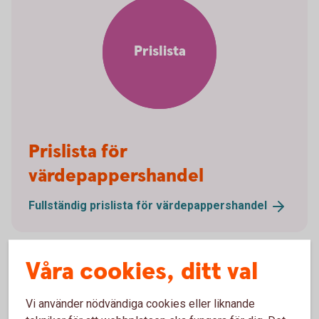
Prislista
Prislista för
värdepappershandel
Fullständig prislista för
värdepappershandel
Våra cookies, ditt val
LEI – Legal Entity Identifier
Vi använder nödvändiga cookies eller liknande