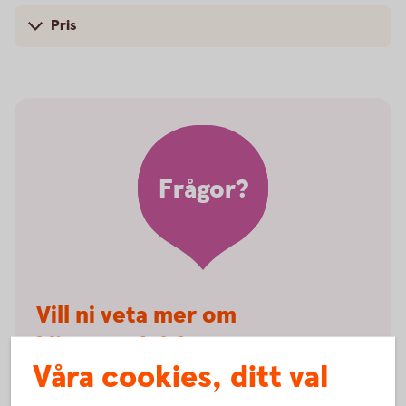
Pris
Frågor?
Vill ni veta mer om
klientmedelskonto?
Våra cookies, ditt val
Välkommen att kontakta Kundservice