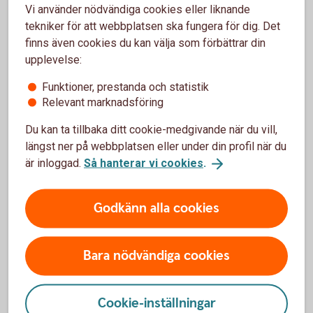
Företag
Vi använder nödvändiga cookies eller liknande
tekniker för att webbplatsen ska fungera för dig. Det
finns även cookies du kan välja som förbättrar din
upplevelse:
Funktioner, prestanda och statistik
Relevant marknadsföring
Företagskonton
Du kan ta tillbaka ditt cookie-medgivande när du vill,
Företagskonto
längst ner på webbplatsen eller under din profil när du
är inloggad.
Så hanterar vi cookies
.
Bankgironummer
Godkänn alla cookies
Klientmedelskonto
Bara nödvändiga cookies
Koncernkonto
Cookie-inställningar
Penningmarknadskonto