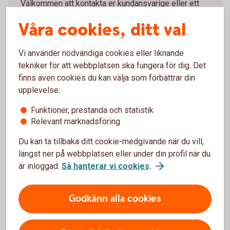
Välkommen att kontakta er kundansvarige eller ett
bankkontor.
Våra cookies, ditt val
Frågor? Välkommen till ett
kontor
Vi använder nödvändiga cookies eller liknande
tekniker för att webbplatsen ska fungera för dig. Det
finns även cookies du kan välja som förbättrar din
upplevelse:
Funktioner, prestanda och statistik
Relevant marknadsföring
Du kan ta tillbaka ditt cookie-medgivande när du vill,
längst ner på webbplatsen eller under din profil när du
är inloggad.
Så hanterar vi cookies
.
Företagskonton
Godkänn alla cookies
Företagskonto
Bankgironummer