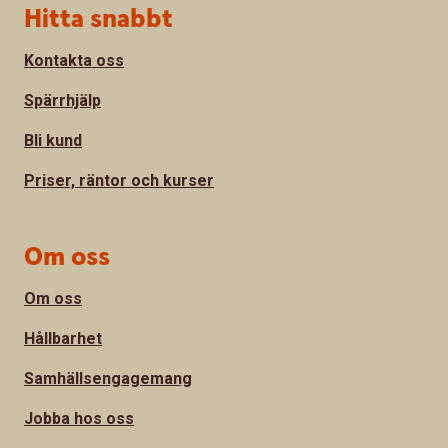
Sidfot
Hitta snabbt
Kontakta oss
Spärrhjälp
Bli kund
Priser, räntor och kurser
Om oss
Om oss
Hållbarhet
Samhällsengagemang
Jobba hos oss