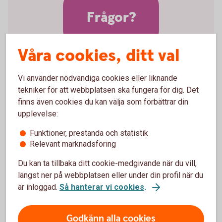
Frågor?
Våra cookies, ditt val
Vi använder nödvändiga cookies eller liknande
Vill ni veta mer om
tekniker för att webbplatsen ska fungera för dig. Det
finns även cookies du kan välja som förbättrar din
valutakonto?
upplevelse:
Funktioner, prestanda och statistik
Välkommen att kontakta Kundservice Företag
Relevant marknadsföring
Du kan ta tillbaka ditt cookie-medgivande när du vill,
längst ner på webbplatsen eller under din profil när du
är inloggad.
Så hanterar vi cookies
.
Företagskonton
Godkänn alla cookies