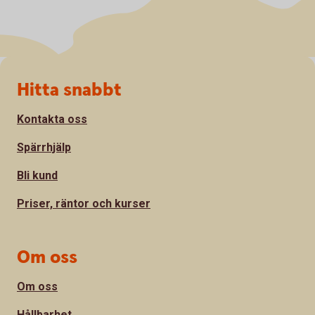
Sidfot
Hitta snabbt
Kontakta oss
Spärrhjälp
Bli kund
Priser, räntor och kurser
Om oss
Om oss
Hållbarhet