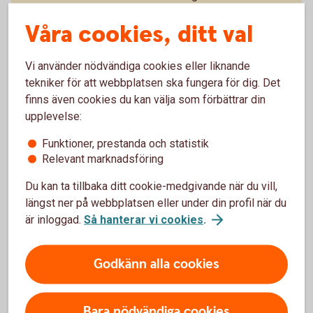
tydligt klimatfokus genom att de förvaltas i linje med
Våra cookies, ditt val
Parisavtalet, vilket bland annat innebär att bolag med
låga utsläpp av växthusgaser premieras. Det finns
sex olika fonder med olika inriktningar.
Vi använder nödvändiga cookies eller liknande
tekniker för att webbplatsen ska fungera för dig. Det
Access Edge USA
finns även cookies du kan välja som förbättrar din
Access Edge Global
upplevelse:
Access Edge Europe
Access Edge Japan
Funktioner, prestanda och statistik
Access Edge Sweden
Relevant marknadsföring
Access Edge Emerging Markets
Du kan ta tillbaka ditt cookie-medgivande när du vill,
Swedbank Robur Access Edge – se
längst ner på webbplatsen eller under din profil när du
utveckling
är inloggad.
Så hanterar vi cookies
.
Godkänn alla cookies
Indexfonder och indexnära fonder
Bara nödvändiga cookies