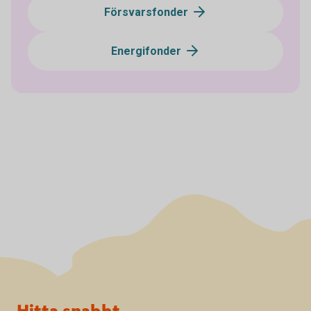
Försvarsfonder
Energifonder
Sidfot