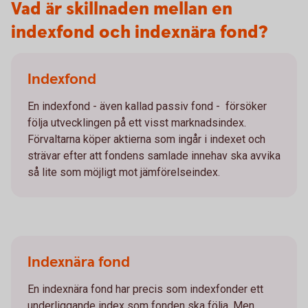
Vad är skillnaden mellan en
indexfond och indexnära fond?
Indexfond
En indexfond - även kallad passiv fond - försöker
följa utvecklingen på ett visst marknadsindex.
Förvaltarna köper aktierna som ingår i indexet och
strävar efter att fondens samlade innehav ska avvika
så lite som möjligt mot jämförelseindex.
Indexnära fond
En indexnära fond har precis som indexfonder ett
underliggande index som fonden ska följa. Men