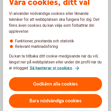
Våra cookies, ditt val
Du betalar ingen fondavgift.
2 procent av ditt sparande går till välgörande
ändamål.
Vi använder nödvändiga cookies eller liknande
Du väljer själv vilken organisation du vill stödja.
tekniker för att webbplatsen ska fungera för dig. Det
finns även cookies du kan välja som förbättrar din
Swedbank
Humanfond
upplevelse:
Funktioner, prestanda och statistik
Relevant marknadsföring
Du kan ta tillbaka ditt cookie-medgivande när du vill,
Mer information
längst ner på webbplatsen eller under din profil när du
är inloggad.
Så hanterar vi cookies
.
Fondtyper - lär dig mer om olika typer av
fonder
Fonder - börja
fondspara
Godkänn alla cookies
Bara nödvändiga cookies
Fondtyper