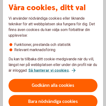
1 år
50 år
Våra cookies, ditt val
år
Vi använder nödvändiga cookies eller liknande
tekniker för att webbplatsen ska fungera för dig. Det
Startbelopp (kr)
finns även cookies du kan välja som förbättrar din
upplevelse:
0 kr
2 000 000 kr
Funktioner, prestanda och statistik
Relevant marknadsföring
kr
Du kan ta tillbaka ditt cookie-medgivande när du vill,
Avkastning per år (%)
längst ner på webbplatsen eller under din profil när du
är inloggad.
Så hanterar vi cookies
.
0 %
15 %
Godkänn alla cookies
%
Förväntat sparbelopp om 10 år
Bara nödvändiga cookies