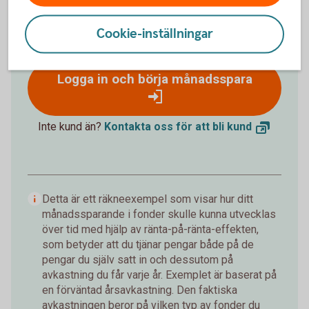
172 019 kr
Insättningar från dig är 120 000 kr.
Förväntad
Cookie-inställningar
avkastning är +52 019 kr.
Logga in och börja månadsspara
Inte kund än?
Kontakta oss för att bli
kund
Detta är ett räkneexempel som visar hur ditt
månadssparande i fonder skulle kunna utvecklas
över tid med hjälp av ränta-på-ränta-effekten,
som betyder att du tjänar pengar både på de
pengar du själv satt in och dessutom på
avkastning du får varje år. Exemplet är baserat på
en förväntad årsavkastning. Den faktiska
avkastningen beror på vilken typ av fonder du