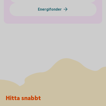
Energifonder
Sidfot
Hitta snabbt